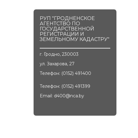
РУП "ГРОДНЕНСКОЕ
АГЕНТСТВО ПО
ГОСУДАРСТВЕННОЙ
РЕГИСТРАЦИИ И
ЗЕМЕЛЬНОМУ КАДАСТРУ"
г. Гродно, 230003
ул. Захарова, 27
Телефон: (0152) 491400
Телефон: (0152) 491399
Email:
d400@nca.by