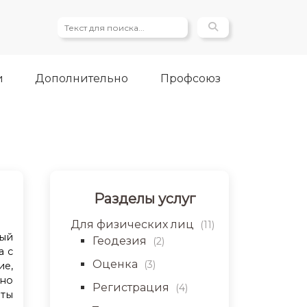
и
Дополнительно
Профсоюз
Разделы услуг
Для физических лиц
(11)
ый
Геодезия
(2)
а с
Оценка
(3)
ие,
ьно
Регистрация
(4)
еты