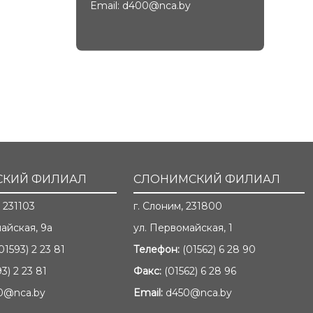
Email:
d400@nca.by
КИЙ ФИЛИАЛ
СЛОНИМСКИЙ ФИЛИАЛ
 231103
г. Слоним, 231800
айская, 9а
ул. Первомайская, 1
01593) 2 23 81
Телефон:
(01562) 6 28 90
93) 2 23 81
Факс:
(01562) 6 28 96
0@nca.by
Email:
d450@nca.by